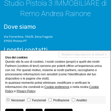
Studio Pistoia 3 IMMOBILIARE di
Remo Andrea Rainone
Dove siamo
Via Fiorentina, 136/B, Zona Fagiolo
51100 Pistoia PT
I nostri contatti
Mantieni impostazioni di default X
Uso dei cookies
Tel. 0573/380830
Questo sito fa uso di cookies. I nostri cookies (propri) e quelli dei nostri
info@studiopistoia3.it
Partners (cookies di terzi) servono per poterti offrire un'esperienza unica
www.studiopistoia3.it
con noi. Per questo motivo, insieme ai nostri partners, raccogliamo e
processiamo informazioni non sensibili (come l'identificatore del tuo
Social Networks
dispositivo o le pagine che visiti).
In qualsiasi momento potrai eliminare, modificare o verificare le
informazioni che condividi in
Cookie preference
o nella nostra
Cookie
Policy
e
Privacy Policy
.
Necessari
Funzionali
Profilazione
Analitici
Studio Pistoia 3 IMMOBILIARE di Remo Andrea Rainone
• P.IVA