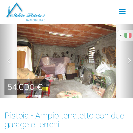
Toggl
navig
Previous
Ne
54.000 €
Pistoia - Ampio terratetto con due
garage e terreni