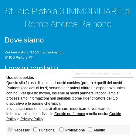
Studio Pistoia 3 IMMOBILIARE di
Remo Andrea Rainone
Dove siamo
Via Fiorentina, 136/B, Zona Fagiolo
51100 Pistoia PT
I nostri contatti
Mantieni impostazioni di default X
Uso dei cookies
Tel. 0573/380830
Questo sito fa uso di cookies. I nostri cookies (propri) e quelli dei nostri
info@studiopistoia3.it
Partners (cookies di terzi) servono per poterti offrire un'esperienza unica
www.studiopistoia3.it
con noi. Per questo motivo, insieme ai nostri partners, raccogliamo e
processiamo informazioni non sensibili (come l'identificatore del tuo
Social Networks
dispositivo o le pagine che visiti).
In qualsiasi momento potrai eliminare, modificare o verificare le
informazioni che condividi in
Cookie preference
o nella nostra
Cookie
Policy
e
Privacy Policy
.
Necessari
Funzionali
Profilazione
Analitici