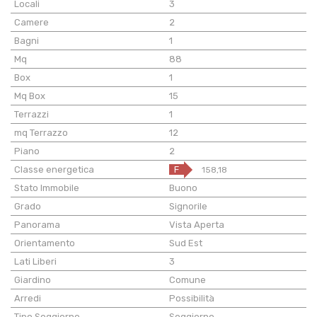
Locali
3
Camere
2
Bagni
1
Mq
88
Box
1
Mq Box
15
Terrazzi
1
mq Terrazzo
12
Piano
2
Classe energetica
F
158,18
Stato Immobile
Buono
Grado
Signorile
Panorama
Vista Aperta
Orientamento
Sud Est
Lati Liberi
3
Giardino
Comune
Arredi
Possibilità
Tipo Soggiorno
Soggiorno