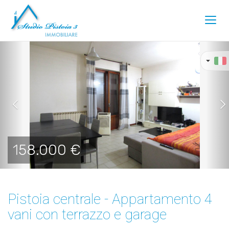
Toggl
navig
Previous
Ne
158.000 €
Pistoia centrale - Appartamento 4
vani con terrazzo e garage