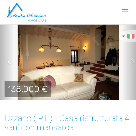
Toggl
navig
Previous
Ne
138.000 €
Uzzano ( PT ) - Casa ristrutturata 4
vani con mansarda