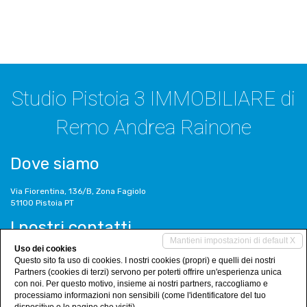
Studio Pistoia 3 IMMOBILIARE di
Remo Andrea Rainone
Dove siamo
Via Fiorentina, 136/B, Zona Fagiolo
51100 Pistoia PT
I nostri contatti
Mantieni impostazioni di default X
Uso dei cookies
Tel. 0573/380830
Questo sito fa uso di cookies. I nostri cookies (propri) e quelli dei nostri
info@studiopistoia3.it
Partners (cookies di terzi) servono per poterti offrire un'esperienza unica
www.studiopistoia3.it
con noi. Per questo motivo, insieme ai nostri partners, raccogliamo e
processiamo informazioni non sensibili (come l'identificatore del tuo
Social Networks